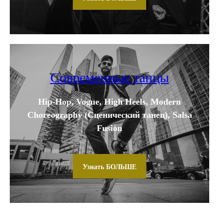
Современные танцы
Hip-Hop, Vogue, High Heels, Modern
Choreography (Сценический танец), Salsa
Fusion
Узнать БОЛЬШЕ