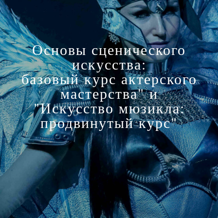
Основы сценического
искусства:
базовый курс актерского
мастерства" и
"Искусство мюзикла:
продвинутый курс"