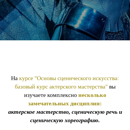
На
курсе
"Основы сценического искусства:
базовый курс актерского мастерства"
вы
изучаете комплексно
несколько
замечательных дисциплин:
актерское мастерство, сценическую речь и
сценическую хореографию.