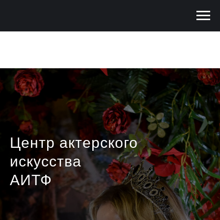
Центр актерског
о
искусства
АИТФ