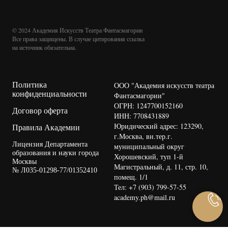
© 2024 Академия Искусств Театра Фантасмагории
Все права защищены. В случае цитирования ссылка
на источник обязательна.
Политика
ООО "Академия искусств театра
конфиденциальности
Фантасмагории"
ОГРН: 1247700152160
Договор оферта
ИНН: 7708431889
Юридический адрес:
123290,
Правила Академии
г.Москва, вн.тер.г.
Лицензия Департамента
муниципальный округ
образования и науки города
Хорошевский, туп 1-й
Москвы
Магистральный, д. 11, стр. 10,
№ Л035-01298-77/01352410
помещ. 1/1
Тел: +7 (903) 799-57-55
academy.ph@mail.ru